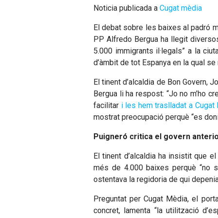
Noticia publicada a
Cugat mèdia
El debat sobre les baixes al padró mu
PP Alfredo Bergua ha llegit diversos
5.000 immigrants il·legals” a la ciuta
d’àmbit de tot Espanya en la qual se
El tinent d’alcaldia de Bon Govern, Jo
Bergua li ha respost: “Jo no m’ho cre
facilitar
i les hem traslladat a Cugat
mostrat preocupació perquè “es doni
Puigneró critica el govern anterio
El tinent d’alcaldia ha insistit que e
més de 4.000 baixes perquè “no s’
ostentava la regidoria de qui depeni
Preguntat per Cugat Mèdia, el porta
concret, lamenta “la utilització d’