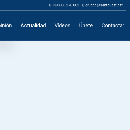
+34 686 270 802
gruppp@santcugat.cat
inión
Actualidad
Vídeos
Únete
Contactar