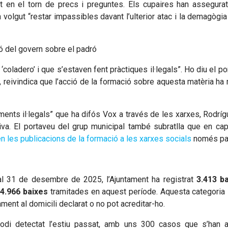
·lat en el torn de precs i preguntes. Els cupaires han assegur
n volgut “restar impassibles davant l’ulterior atac i la demagògia
ió del govern sobre el padró
‘coladero’ i que s’estaven fent pràctiques il·legals”. Ho diu el
reivindica que l’acció de la formació sobre aquesta matèria ha m
nts il·legals” que ha difós Vox a través de les xarxes, Rodrígu
tiva. El portaveu del grup municipal també subratlla que en c
n les publicacions de la formació a les xarxes socials
només par
al 31 de desembre de 2025, l’Ajuntament ha registrat
3.413 b
14.966 baixes
tramitades en aquest període. Aquesta categoria 
ment al domicili declarat o no pot acreditar-ho.
sodi detectat l’estiu passat, amb uns 300 casos que s’han an