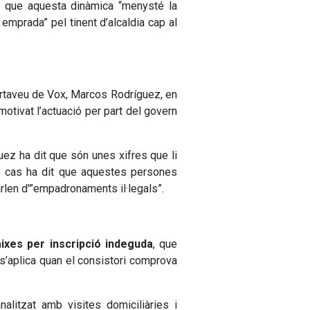
at que aquesta dinàmica “menysté la
 emprada” pel tinent d’alcaldia cap al
 portaveu de Vox, Marcos Rodríguez, en
otivat l’actuació per part del govern
ez ha dit que són unes xifres que li
ap cas ha dit que aquestes persones
len d'”empadronaments il·legals”.
aixes per inscripció indeguda
, que
s’aplica quan el consistori comprova
alitzat amb visites domiciliàries i