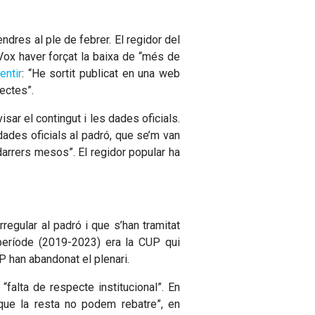
ndres al ple de febrer. El regidor del
 Vox haver forçat la baixa de “més de
entir
: “He sortit publicat en una web
ectes”.
isar el contingut i les dades oficials.
 dades oficials al padró, que se’m van
 darrers mesos”. El regidor popular ha
irregular al padró i que s’han tramitat
període (2019-2023) era la CUP qui
P han abandonat el plenari.
falta de respecte institucional”. En
s que la resta no podem rebatre”, en