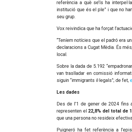
referència a què se’ls ha interpel
institució que és el ple” i que no ha
seu grup.
Vox reivindica que ha forçat l’actuac
“Teníem notícies que el padró era un 
declaracions a Cugat Mèdia. És més, 
local.
Sobre la dada de 5.192 “empadroname
van traslladar en comissió informa
siguin “immigrants il·legals”; de fet,
e
Les dades
Des de l’1 de gener de 2024 fins 
representen el
22,8% del total de 
que una persona no resideix efectiva
Puigneró ha fet referència a l’epi