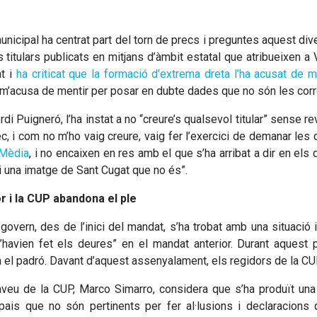
nicipal ha centrat part del torn de precs i preguntes aquest dive
 titulars publicats en mitjans d’àmbit estatal que atribueixen a
t i
ha criticat que la formació d’extrema dreta l’ha acusat de m
 m’acusa de mentir per posar en dubte dades que no són les corr
rdi Puigneró, l’ha instat a no “creure’s qualsevol titular” sense rev
c, i com no m’ho vaig creure, vaig fer l’exercici de demanar les
 Mèdia
, i no encaixen en res amb el que s’ha arribat a dir en els
 una imatge de Sant Cugat que no és”.
r i la CUP abandona el ple
l govern, des de l’inici del mandat, s’ha trobat amb una situació 
havien fet els deures” en el mandat anterior. Durant aquest 
a el padró. Davant d’aquest assenyalament, els regidors de la CU
veu de la CUP, Marco Simarro, considera que s’ha produït una “
espais que no són pertinents per fer al·lusions i declaracion