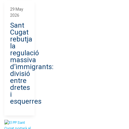
29 May
2026
Sant
Cugat
rebutja
la
regulació
massiva
d’immigrants:
divisió
entre
dretes
i
esquerres