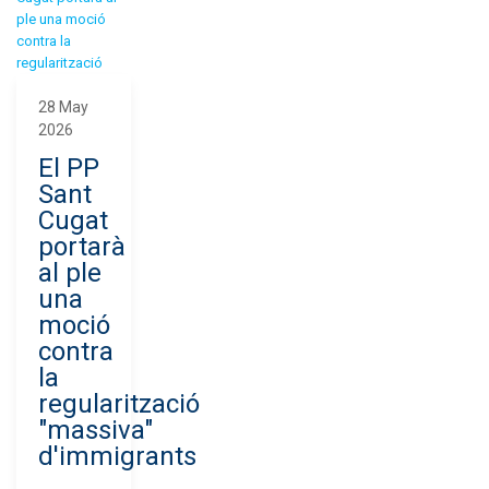
28 May
2026
El PP
Sant
Cugat
portarà
al ple
una
moció
contra
la
regularització
"massiva"
d'immigrants