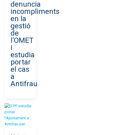
denuncia
incompliments
en la
gestió
de
l’OMET
i
estudia
portar
el cas
a
Antifrau