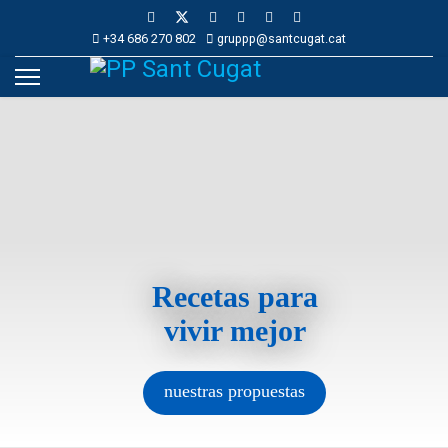
+34 686 270 802
gruppp@santcugat.cat
Recetas para
vivir mejor
nuestras propuestas