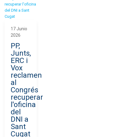
17 Junio
2026
PP,
Junts,
ERC i
Vox
reclamen
al
Congrés
recuperar
l'oficina
del
DNI a
Sant
Cugat