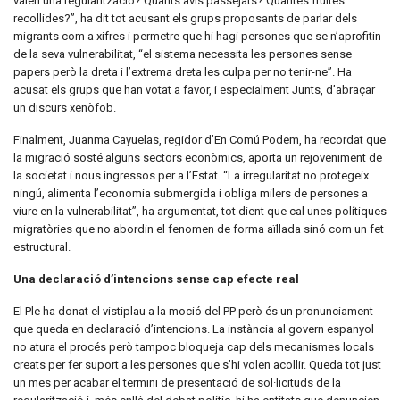
valen una regularització? Quants avis passejats? Quantes fruites
recollides?”, ha dit tot acusant els grups proposants de parlar dels
migrants com a xifres i permetre que hi hagi persones que se n’aprofitin
de la seva vulnerabilitat, “el sistema necessita les persones sense
papers però la dreta i l’extrema dreta les culpa per no tenir-ne”. Ha
acusat els grups que han votat a favor, i especialment Junts, d’abraçar
un discurs xenòfob.
Finalment, Juanma Cayuelas, regidor d’En Comú Podem, ha recordat que
la migració sosté alguns sectors econòmics, aporta un rejoveniment de
la societat i nous ingressos per a l’Estat. “La irregularitat no protegeix
ningú, alimenta l’economia submergida i obliga milers de persones a
viure en la vulnerabilitat”, ha argumentat, tot dient que cal unes polítiques
migratòries que no abordin el fenomen de forma aïllada sinó com un fet
estructural.
Una declaració d’intencions sense cap efecte real
El Ple ha donat el vistiplau a la moció del PP però és un pronunciament
que queda en declaració d’intencions. La instància al govern espanyol
no atura el procés però tampoc bloqueja cap dels mecanismes locals
creats per fer suport a les persones que s’hi volen acollir. Queda tot just
un mes per acabar el termini de presentació de sol·licituds de la