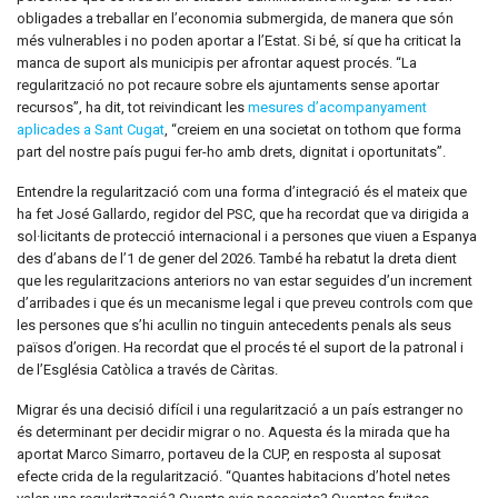
obligades a treballar en l’economia submergida, de manera que són
més vulnerables i no poden aportar a l’Estat. Si bé, sí que ha criticat la
manca de suport als municipis per afrontar aquest procés. “La
regularització no pot recaure sobre els ajuntaments sense aportar
recursos”, ha dit, tot reivindicant les
mesures d’acompanyament
aplicades a Sant Cugat
, “creiem en una societat on tothom que forma
part del nostre país pugui fer-ho amb drets, dignitat i oportunitats”.
Entendre la regularització com una forma d’integració és el mateix que
ha fet José Gallardo, regidor del PSC, que ha recordat que va dirigida a
sol·licitants de protecció internacional i a persones que viuen a Espanya
des d’abans de l’1 de gener del 2026. També ha rebatut la dreta dient
que les regularitzacions anteriors no van estar seguides d’un increment
d’arribades i que és un mecanisme legal i que preveu controls com que
les persones que s’hi acullin no tinguin antecedents penals als seus
països d’origen. Ha recordat que el procés té el suport de la patronal i
de l’Església Catòlica a través de Càritas.
Migrar és una decisió difícil i una regularització a un país estranger no
és determinant per decidir migrar o no. Aquesta és la mirada que ha
aportat Marco Simarro, portaveu de la CUP, en resposta al suposat
efecte crida de la regularització. “Quantes habitacions d’hotel netes