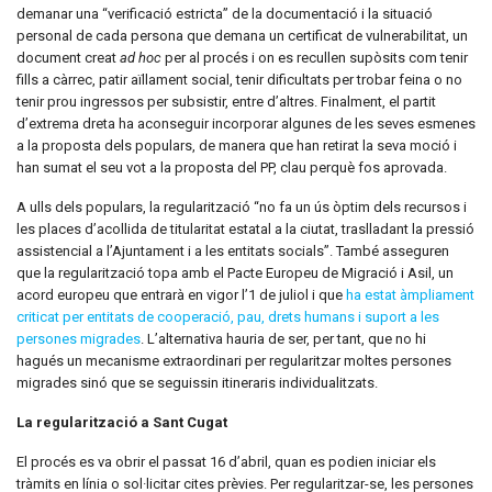
demanar una “verificació estricta” de la documentació i la situació
personal de cada persona que demana un certificat de vulnerabilitat, un
document creat
ad hoc
per al procés i on es recullen supòsits com tenir
fills a càrrec, patir aïllament social, tenir dificultats per trobar feina o no
tenir prou ingressos per subsistir, entre d’altres. Finalment, el partit
d’extrema dreta ha aconseguir incorporar algunes de les seves esmenes
a la proposta dels populars, de manera que han retirat la seva moció i
han sumat el seu vot a la proposta del PP, clau perquè fos aprovada.
A ulls dels populars, la regularització “no fa un ús òptim dels recursos i
les places d’acollida de titularitat estatal a la ciutat, traslladant la pressió
assistencial a l’Ajuntament i a les entitats socials”. També asseguren
que la regularització topa amb el Pacte Europeu de Migració i Asil, un
acord europeu que entrarà en vigor l’1 de juliol i que
ha estat àmpliament
criticat per entitats de cooperació, pau, drets humans i suport a les
persones migrades
. L’alternativa hauria de ser, per tant, que no hi
hagués un mecanisme extraordinari per regularitzar moltes persones
migrades sinó que se seguissin itineraris individualitzats.
La regularització a Sant Cugat
El procés es va obrir el passat 16 d’abril, quan es podien iniciar els
tràmits en línia o sol·licitar cites prèvies. Per regularitzar-se, les persones