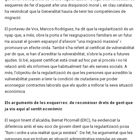
esquerres de fer d’aquest afer una disquisició moral i, en clau catalana,
ha reivindicat que la Generalitat hauria de tenir les competències de
migració.
El portaveu de Vox, Marcos Rodríguez, ha dit que la regularització és un
nyap que, a més, obre la porta a fer reagrupacions familiars en un futur.
Ha acusat el govern espanyol d’afavorir “una migració massiva” i
promoure un efecte crida. També s’ha referit al certificat de vulnerabilitat
per dir que, si han d’acreditar la vulnerabilitat, s’obre la porta a futures
ajudes. Si bé, aquest certificat està creat
ad hoc
per al procés i no té
relació amb els informes que habitualment fan els serveis socials. A
més, l’objectiu de la regularització és que les persones que acreditin la
vulnerabilitat passin a tenir la condició de ciutadania per poder
aconseguir contractes laborals que els ajudin a millorar la seva situació
econòmica.
Els arguments de les esquerres: de reconèixer drets de gent que
ja viu aquí al sentit econòmic
El segon tinent d’alcaldia, Bernat Picornell (ERC), ha evidenciat la
diferència amb el seu soci de govern dient que la regularització posa
“llum i ordre a una realitat que ja existeix”. De fet, ha argumentat que les
persones que es troben en situació administrativa irregular es veuen