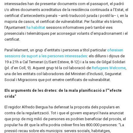
interessades han de presentar documents com el passaport, el padró
i/o altres documents acreditatius de la residència continuada a l’Estat, el
certificat d’antecedents penals –amb traducció jurada i postil·la– i, en la
majoria de casos, el certificat de vulnerabilitat. Per facilitar els tràmits,
l’Ajuntament
ha habilitat
sessions informatives però també vies
presencials i telemàtiques per aconseguir volants d’empadronament i el
certificat.
Paral·lelament, un grup d’entitats i persones a títol particular
ofereixen
sessions de suport a les persones interessades
: els dilluns i dijous de
19 a 21h a Cal Temerari (c/Sant Esteve, 8-12) i a la seu de Gilgal Solidari
(pl. d’en Coll, 9). Aquest grup té la col·laboració de
Refugees Welcome
,
una de les entitats col·laboradores del Ministeri d’Inclusió, Seguretat
Social i Migracions que pot emetre certificats de vulnerabilitat.
Els arguments de les dretes: de la mala planificació a l’“efecte
crida”
El regidor Alfredo Bergua ha defensat la proposta dels populars en
contra de la regularització. Tot i que el govern espanyol havia anunciat
que prop de mig milió de persones es podrien beneficiar del procés, el
popular ha dit que la xifra podria créixer fins les 800.000 persones: “La
pressió recau sobre els municipis: serveis socials, habitatges,