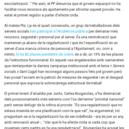
escolarització...” Per això, el PP denuncia que el govern espanyol no ha
facilitat nous recursos als ajuntaments per afrontar aquest procés. Ha
estat el primer regidor a parlar d’efecte crida.
Al mateix Ple, i ja és el quart consecutiu, un grup de treballadores dels
serveis socials
han participat a l’Audiència pública
per demanar més
recursos, seguretat i personal per al servei. És una reivindicació que
mantenien ja abans de la regularització i que és l’especificació en un
servei d’una manca crònica de personal a l’Ajuntament, on, com a
mínim,
hi ha 82 places pendents de cobrir
, és a dir, un 13% de les places
de l’estructura funcionarial. En aquest cas engalanades amb samarretes
que reinterpreten la darrera campanya institucional amb el lema
+ Serveis
socials x Sant Cugat
han reconegut alguns passos fets pel govern però
han posat l’accent en la petició de mesures de seguretat i en el desgast
personal que suposa la sobrecàrrega estructural de treball.
El primer tinent d’alcaldia per Junts, Carles Brugarolas, s’ha desmarcat
dels posicionaments més extrems com l’ús del terme “prioritat nacional”
però sense defugir de la crítica al procés. “És una regularització que no
estava inserida en una planificació com la que cal”, ha argumentat, tot
preguntant-se si la regularització ha de ser indefinida –ara és per un any
amb renovació anual–, “clar que hi ha efecte crida si cada cop que
governen certs partits es fa una regularització”. Brugarolas ha acusat les