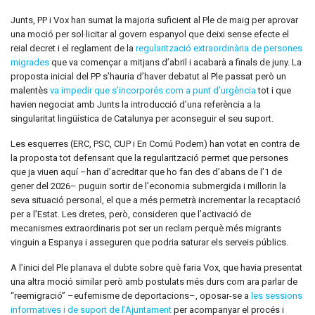
Junts, PP i Vox han sumat la majoria suficient al Ple de maig per aprovar
una moció per sol·licitar al govern espanyol que deixi sense efecte el
reial decret i el reglament de la
regularització extraordinària de persones
migrades
que va començar a mitjans d’abril i acabarà a finals de juny. La
proposta inicial del PP s’hauria d’haver debatut al Ple passat però un
malentès
va impedir que s’incorporés com a punt d’urgència
tot i que
havien negociat amb Junts la introducció d’una referència a la
singularitat lingüística de Catalunya per aconseguir el seu suport.
Les esquerres (ERC, PSC, CUP i En Comú Podem) han votat en contra de
la proposta tot defensant que la regularització permet que persones
que ja viuen aquí –han d’acreditar que ho fan des d’abans de l’1 de
gener del 2026– puguin sortir de l’economia submergida i millorin la
seva situació personal, el que a més permetrà incrementar la recaptació
per a l’Estat. Les dretes, però, consideren que l’activació de
mecanismes extraordinaris pot ser un reclam perquè més migrants
vinguin a Espanya i asseguren que podria saturar els serveis públics.
A l’inici del Ple planava el dubte sobre què faria Vox, que havia presentat
una altra moció similar però amb postulats més durs com ara parlar de
“reemigració” –eufemisme de deportacions–, oposar-se a
les sessions
informatives
i de suport de l’Ajuntament
per acompanyar el procés i