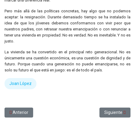
marcar una diferencia real.
Pero más allá de las políticas concretas, hay algo que no podemos
aceptar: la resignación. Durante demasiado tiempo se ha instalado la
idea de que los jóvenes debemos conformarnos con vivir peor que
nuestros padres, con retrasar nuestra emancipación o con renunciar a
tener una vivienda en propiedad. No es verdad. No es inevitable. Y no es
justo.
La vivienda se ha convertido en el principal reto generacional. No es
únicamente una cuestión económica, es una cuestión de dignidad y de
futuro. Porque cuando una generación no puede emanciparse, no es
solo su futuro el que está en juego: es el de todo el país.
Joan López
Artículo anterior: L’EMD abraça les tesis de la CUP
Artículo siguien
Anterior
Siguiente