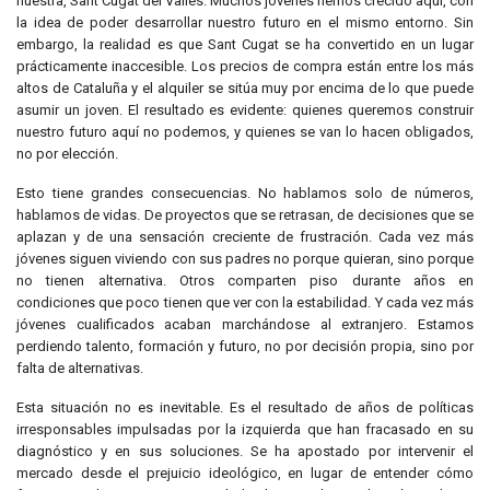
nuestra, Sant Cugat del Vallès. Muchos jóvenes hemos crecido aquí, con
la idea de poder desarrollar nuestro futuro en el mismo entorno. Sin
embargo, la realidad es que Sant Cugat se ha convertido en un lugar
prácticamente inaccesible. Los precios de compra están entre los más
altos de Cataluña y el alquiler se sitúa muy por encima de lo que puede
asumir un joven. El resultado es evidente: quienes queremos construir
nuestro futuro aquí no podemos, y quienes se van lo hacen obligados,
no por elección.
Esto tiene grandes consecuencias. No hablamos solo de números,
hablamos de vidas. De proyectos que se retrasan, de decisiones que se
aplazan y de una sensación creciente de frustración. Cada vez más
jóvenes siguen viviendo con sus padres no porque quieran, sino porque
no tienen alternativa. Otros comparten piso durante años en
condiciones que poco tienen que ver con la estabilidad. Y cada vez más
jóvenes cualificados acaban marchándose al extranjero. Estamos
perdiendo talento, formación y futuro, no por decisión propia, sino por
falta de alternativas.
Esta situación no es inevitable. Es el resultado de años de políticas
irresponsables impulsadas por la izquierda que han fracasado en su
diagnóstico y en sus soluciones. Se ha apostado por intervenir el
mercado desde el prejuicio ideológico, en lugar de entender cómo