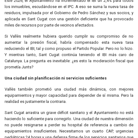
Este 2026, el Ayuntamiento ha incrementado el IBI un 2,4% para todos
los inmuebles, escudándose en el IPC. A eso se suma la nueva tasa de
residuos, impulsada por el Gobierno de Pedro Sánchez y sus socios, y
aplicada en Sant Cugat con una gestión deficiente que ha provocado
miles de recursos por parte de vecinos afectados.
Si Vallès realmente hubiera querido cumplir su compromiso de no
aumentar la presión fiscal, habría compensado esta nueva tasa
reduciendo el IBI, tal y como propuso el Partido Popular. Pero no lo hizo.
Y mientras tanto, Sant Cugat continúa teniendo el IBI más caro de
Catalunya. La pregunta es inevitable: ¿es esto la moderación fiscal que
prometía Junts?
Una ciudad sin planificación ni servicios suficientes
Vallès también prometió una ciudad más dinámica, con mejores
equipamientos y mayor capacidad para depender de sí misma. Pero la
realidad es justamente la contraria.
Sant Cugat arrastra un grave déficit sanitario y el Ayuntamiento no está
haciendo lo suficiente para corregirlo. Una ciudad de nuestra dimensión
no puede resignarse a perder su hospital de referencia a cambio de
equipamientos insuficientes. Necesitamos un cuarto CAP, urgencias
pediátricas 24 horas y una defensa firme de los servicios sanitarios que