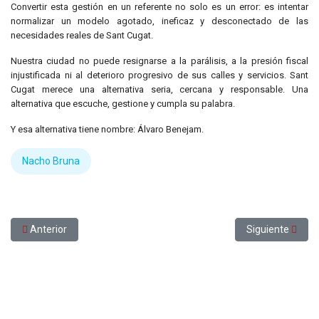
Convertir esta gestión en un referente no solo es un error: es intentar
normalizar un modelo agotado, ineficaz y desconectado de las
necesidades reales de Sant Cugat.
Nuestra ciudad no puede resignarse a la parálisis, a la presión fiscal
injustificada ni al deterioro progresivo de sus calles y servicios. Sant
Cugat merece una alternativa seria, cercana y responsable. Una
alternativa que escuche, gestione y cumpla su palabra.
Y esa alternativa tiene nombre: Álvaro Benejam.
Nacho Bruna
Artículo anterior: L'encomana pendent de l'avinguda del Baixador
Artículo siguien
Anterior
Siguiente