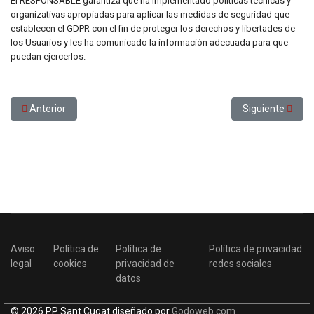
El RESPONSABLE garantiza que ha implementado políticas técnicas y
organizativas apropiadas para aplicar las medidas de seguridad que
establecen el GDPR con el fin de proteger los derechos y libertades de
los Usuarios y les ha comunicado la información adecuada para que
puedan ejercerlos.
Artículo anterior: Política de privacidad redes sociales
Artículo siguient
Anterior
Siguiente
Aviso
Política de
Política de
Política de privacidad
legal
cookies
privacidad de
redes sociales
datos
© 2026 PP Sant Cugat diseñado por
Godoweb.com