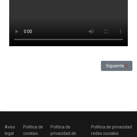
Artículo siguien
Siguiente
Aviso
Política de
Política de
Política de privacidad
legal
cookies
privacidad de
redes sociales