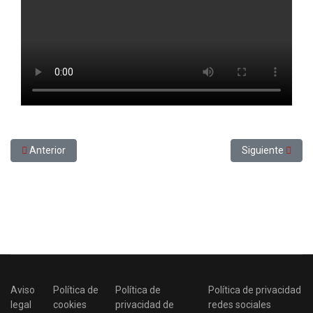
Artículo anterior: Contra la regulació del lloguer de temporada
Artículo siguient
Anterior
Siguiente
Aviso
Política de
Política de
Política de privacidad
legal
cookies
privacidad de
redes sociales