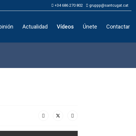
+34 686 270 802
gruppp@santcugat.cat
pinión
Actualidad
Vídeos
Únete
Contactar